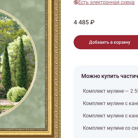
Есть электронная схема
тарий
Натюрморт
Птицы
Пасха
День рождения
ПО ТИПУ ИЗДЕЛИЯ
Варежки
Джемпер
Кард
4 485 ₽
Шарф
Добавить в корзину
Можно купить части
Комплект мулине — 2 5
Комплект мулине с кан
Комплект мулине с кан
Комплект мулине со сх