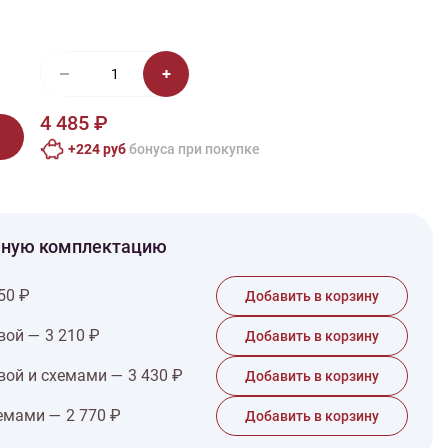
иган
Носки
Платье
Плед
Тапочки
Свитер
Шапка
4 485 ₽
+224 руб
бонусa при покупке
чную комплектацию
50 ₽
Добавить в корзину
вой — 3 210 ₽
Добавить в корзину
вой и схемами — 3 430 ₽
Добавить в корзину
емами — 2 770 ₽
Добавить в корзину