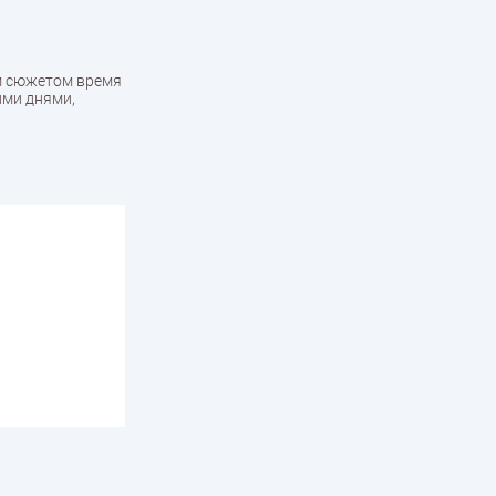
им сюжетом время
ими днями,