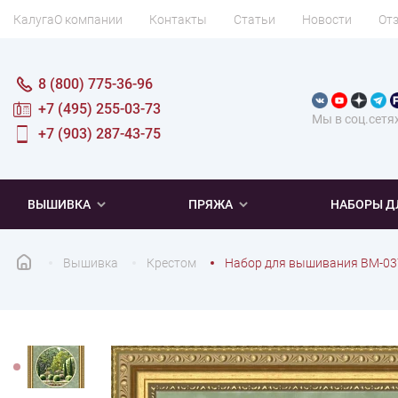
Калуга
О компании
Контакты
Статьи
Новости
От
8 (800) 775-36-96
+7 (495) 255-03-73
Мы в соц.сетя
+7 (903) 287-43-75
ВЫШИВКА
ПРЯЖА
НАБОРЫ Д
Вышивка
Крестом
Набор для вышивания ВМ-03
ПОПУЛЯРНОЕ
ПОПУЛЯРНОЕ
ПО ТИПУ
ДЛЯ ВЫШИВАНИЯ
Новинки
Новинки
Микровышивка
Мулине
Нитки DMC
Хиты продаж
Распродажа
Наборы для вязания одежды
Нитки Madeira
Летняя пряжа
Распродажа
Нитки Rico Design
Под заказ
Мягкая
Наборы 
Пушис
Част
ПО ТЕМАТИКЕ
ДЛЯ РУКОДЕЛИЯ