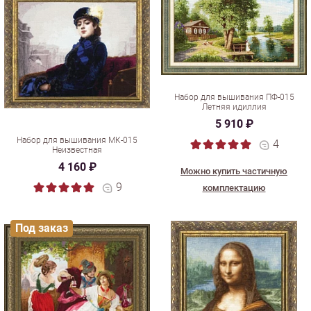
Набор для вышивания ПФ-015
Летняя идиллия
5 910 ₽
Набор для вышивания МК-015
4
Неизвестная
4 160 ₽
Можно купить частичную
9
комплектацию
Под заказ