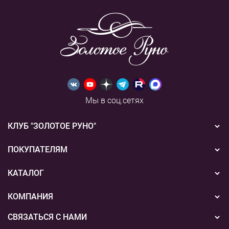
Мы в соц.сетях
КЛУБ "ЗОЛОТОЕ РУНО"
Новости
ПОКУПАТЕЛЯМ
Акции
Бонусная система
КАТАЛОГ
Конкурсы
Подарочные сертификаты
Вышивка
КОМПАНИЯ
События
Способы оплаты
Пряжа
СВЯЗАТЬСЯ С НАМИ
О нас