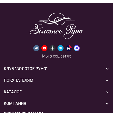
Мы в соц.сетях
КЛУБ "ЗОЛОТОЕ РУНО"
Новости
ПОКУПАТЕЛЯМ
Акции
Бонусная система
КАТАЛОГ
Конкурсы
Подарочные сертификаты
Вышивка
КОМПАНИЯ
События
Способы оплаты