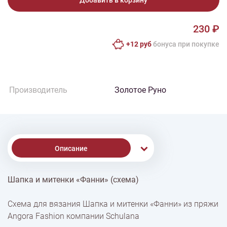
Добавить в корзину
230 ₽
+12 руб
бонусa при покупке
Производитель
Золотое Руно
Описание
Шапка и митенки «Фанни» (схема)
% Скидки
Схема для вязания Шапка и митенки «Фанни» из пряжи
Angora Fashion компании Schulana
Доставка